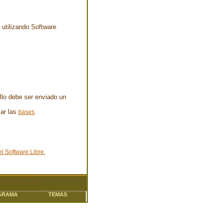
 utilizando Software
llo debe ser enviado un
sar las
.
bases
iman Parra
l Software Libre.
GRAMA
TEMAS