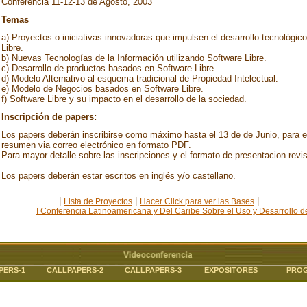
Conferencia 11-12-13 de Agosto, 2003
Temas
a) Proyectos o iniciativas innovadoras que impulsen el desarrollo tecnológico
Libre.
b) Nuevas Tecnologías de la Información utilizando Software Libre.
c) Desarrollo de productos basados en Software Libre.
d) Modelo Alternativo al esquema tradicional de Propiedad Intelectual.
e) Modelo de Negocios basados en Software Libre.
f) Software Libre y su impacto en el desarrollo de la sociedad.
Inscripción de papers:
Los papers deberán inscribirse como máximo hasta el 13 de de Junio, para e
resumen via correo electrónico en formato PDF.
Para mayor detalle sobre las inscripciones y el formato de presentacion revi
Los papers deberán estar escritos en inglés y/o castellano.
|
|
|
master Lith
Lista de Proyectos
Hacer Click para ver las Bases
I Conferencia Latinoamericana y Del Caribe Sobre el Uso y Desarrollo de
PERS-1
CALLPAPERS-2
CALLPAPERS-3
EXPOSITORES
PRO